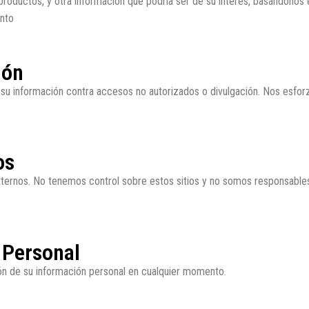
productos, y otra información que podría ser de su interés, basándonos
ento
ión
 información contra accesos no autorizados o divulgación. Nos esforz
os
externos. No tenemos control sobre estos sitios y no somos responsabl
 Personal
ación de su información personal en cualquier momento.